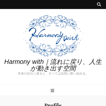
Harmony with｜流れに戻り、人生
が動き出す空間
本来の自分に還ると、すべては自然に整い始める。
Profile