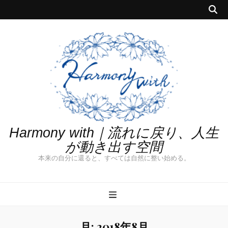
Harmony with｜流れに戻り、人生
が動き出す空間
本来の自分に還ると、すべては自然に整い始める。
月:
2018年8月