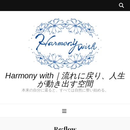
Harmony with｜流れに戻り、人生
が動き出す空間
本来の自分に還ると、すべては自然に整い始める。
Re:flow