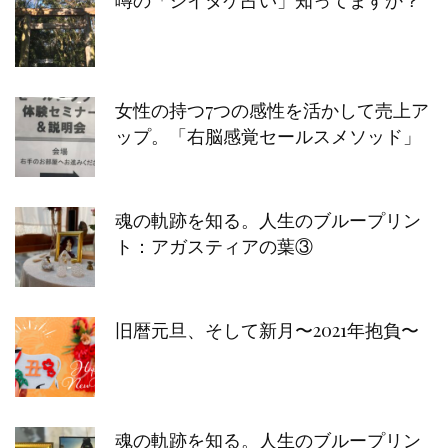
噂の「シイタケ占い」知ってますか？
女性の持つ7つの感性を活かして売上ア
ップ。「右脳感覚セールスメソッド」
魂の軌跡を知る。人生のブループリン
ト：アガスティアの葉③
旧暦元旦、そして新月〜2021年抱負〜
魂の軌跡を知る。人生のブループリン