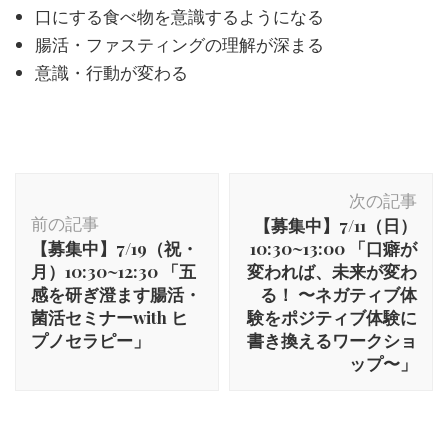
口にする食べ物を意識するようになる
腸活・ファスティングの理解が深まる
意識・行動が変わる
次の記事
前の記事
【募集中】7/11（日）
【募集中】7/19（祝・
10:30~13:00 「口癖が
月）10:30~12:30 「五
変われば、未来が変わ
感を研ぎ澄ます腸活・
る！ 〜ネガティブ体
菌活セミナーwith ヒ
験をポジティブ体験に
プノセラピー」
書き換えるワークショ
ップ〜」