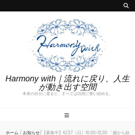
Harmony with｜流れに戻り、人生
が動き出す空間
本来の自分に還ると、すべては自然に整い始める。
ホーム
/
お知らせ
/
【募集中】6/27（日）10:30~12:30 「腸から始