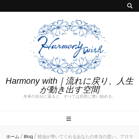
Harmony with｜流れに戻り、人生
が動き出す空間
本来の自分に還ると、すべては自然に整い始める。
ホーム
/
Blog
/
精油が導いてくれるあなたの本当の思い。アロマ