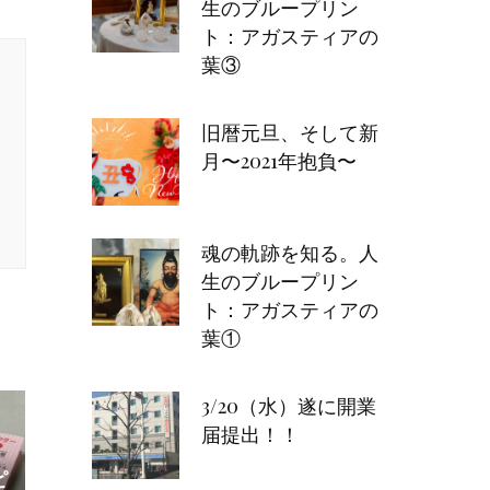
生のブループリン
ト：アガスティアの
葉③
旧暦元旦、そして新
月〜2021年抱負〜
魂の軌跡を知る。人
生のブループリン
ト：アガスティアの
葉①
3/20（水）遂に開業
届提出！！
ピ