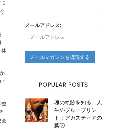
イミ
今
メールアドレス:
を
瞬
ま体
か
い
POPULAR POSTS
魂の軌跡を知る。人
実際
生のブループリン
席
ト：アガスティアの
験会
葉②