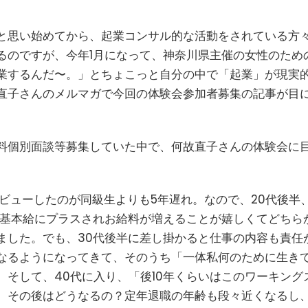
と思い始めてから、起業コンサル的な活動をされている方
るのですが、今年1月になって、神奈川県主催の女性のため
業するんだ〜。」とちょこっと自分の中で「起業」が現実
直子さんのメルマガで今回の体験会参加者募集の記事が目
料個別面談等募集していた中で、何故直子さんの体験会に
ビューしたのが同級生よりも5年遅れ。なので、20代後半
が基本給にプラスされお給料が増えることが嬉しくてどちら
ました。でも、30代後半に差し掛かると仕事の内容も責任
なるようになってきて、そのうち「一体私何のために生き
そして、40代に入り、「後10年くらいはこのワーキング
、その後はどうなるの？定年退職の年齢も段々近くなるし