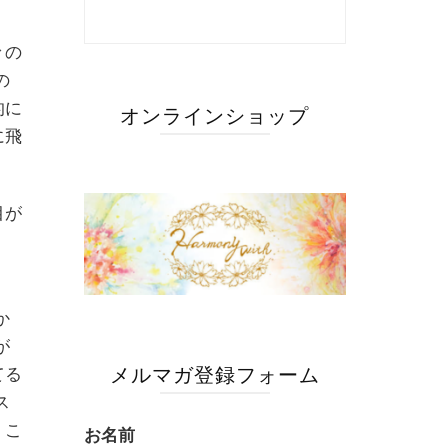
々の
の
的に
オンラインショップ
に飛
目が
、
か
が
メルマガ登録フォーム
てる
ス
、こ
お名前