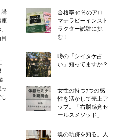
。講
合格率40％のアロ
マテラピーインスト
講座
ラクター試験に挑
つ、
む！
面目
噂の「シイタケ占
こ
い」知ってますか？
思
業
雇っ
女性の持つ7つの感
でし
性を活かして売上ア
ップ。「右脳感覚セ
ールスメソッド」
魂の軌跡を知る。人