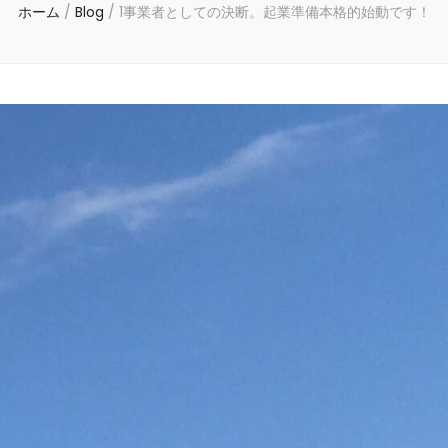
ホーム
/
Blog
/
1事業者としての決断。起業準備本格的始動です！