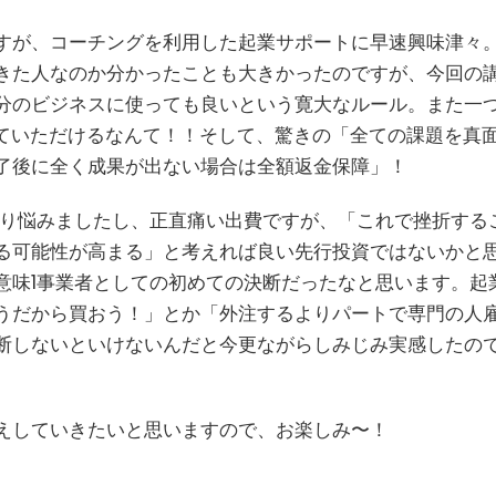
すが、コーチングを利用した起業サポートに早速興味津々
きた人なのか分かったことも大きかったのですが、今回の
分のビジネスに使っても良いという寛大なルール。また一
していただけるなんて！！そして、驚きの「全ての課題を真
了後に全く成果が出ない場合は全額返金保障」！
なり悩みましたし、正直痛い出費ですが、「これで挫折する
る可能性が高まる」と考えれば良い先行投資ではないかと
意味1事業者としての初めての決断だったなと思います。起
うだから買おう！」とか「外注するよりパートで専門の人
断しないといけないんだと今更ながらしみじみ実感したの
えしていきたいと思いますので、お楽しみ〜！