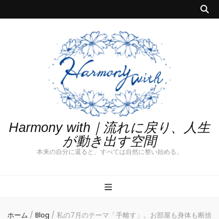
Harmony with｜流れに戻り、人生
が動き出す空間
本来の自分に還ると、すべては自然に整い始める。
ホーム
/
Blog
/
私の7月のテーマ「手離す」。お部屋も身体も断捨